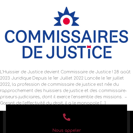
L’Huissier de Justice devient Commissaire de Justice ! 28 août
2023 Juridique Depuis le 1er Juillet 2022 Lancée le 1er juillet
2022, la profession de commissaire de justice est née du
rapprochement des huissiers de justice et des commissaire-
priseurs-judiciaires, dont il exerce l’ensemble des missions. –
Garant de l’effectivité du droit, il a le monopole […]
Nous appeler