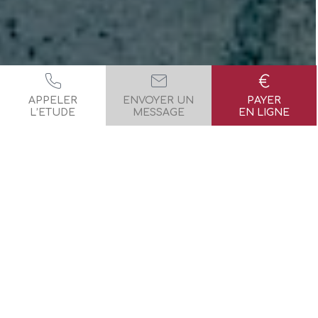
APPELER
ENVOYER UN
PAYER
L’ETUDE
MESSAGE
EN LIGNE
BIENVENUE
Selarl OLLAGNON - MARA -
COULON - SOUYAH-MEDEUF
Notre étude est composée de quatre Commissaires de
Justice titulaires associés
Sylvain OLLAGNON, Nina
MARA, Jean-Baptiste COULON et Shérazade SOUYAH-
MEDEUF
, titulaires de l’office, et d’une équipe de
collaborateurs assermentés, formés et dédiés à nos