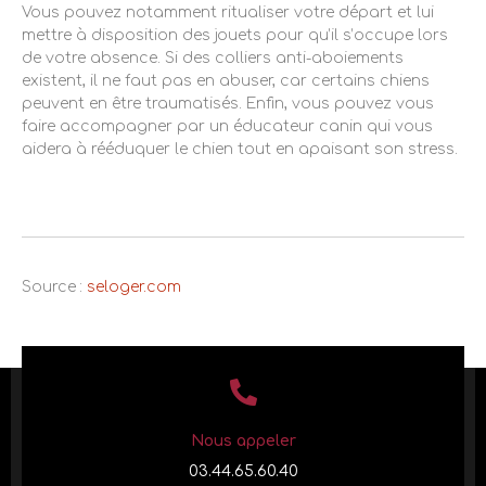
Vous pouvez notamment ritualiser votre départ et lui
mettre à disposition des jouets pour qu’il s’occupe lors
de votre absence. Si des colliers anti-aboiements
existent, il ne faut pas en abuser, car certains chiens
peuvent en être traumatisés. Enfin, vous pouvez vous
faire accompagner par un éducateur canin qui vous
aidera à rééduquer le chien tout en apaisant son stress.
Source :
seloger.com
Nous appeler
03.44.65.60.40